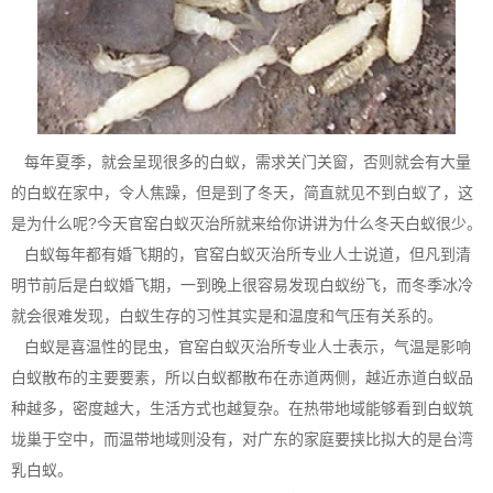
每年夏季，就会呈现很多的白蚁，需求关门关窗，否则就会有
大量
的白蚁
在家中，令人焦躁，但是到了冬天，简直就见不到白蚁了，这
是为什么呢?今天
官窑白蚁灭治所
就来给你讲讲为什么冬天白蚁很少。
白蚁每年都有婚飞期的，官窑白蚁灭治所专业人士说道，但凡到清
明节前后是白蚁婚飞期，一到晚上很容易发现白蚁纷飞，而冬季冰冷
就会很难发现，白蚁生存的习性其实是和温度和气压有关系的。
白蚁是
喜温性的昆虫
，官窑白蚁灭治所专业人士表示，气温是影响
白蚁散布的主要要素，所以白蚁都散布在赤道两侧，越近赤道
白蚁品
种
越多，密度越大，生活方式也越复杂。在热带地域能够看到白蚁筑
垅巢于空中，而温带地域则没有，对广东的家庭要挟比拟大的是台湾
乳白蚁。