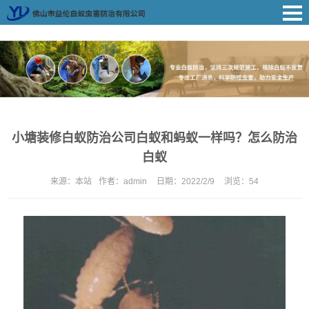
小塘装修白蚁防治公司白蚁和蚂蚁一样吗？怎么防治
白蚁
来源：
本站
作者：
admin
日期：
2022/2/9
浏览：
54