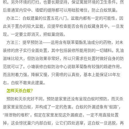
积。另外环境的打扫，也要长期坚持，保证寓居环境的卫生条件。然
后普通室内空中、墙壁的缝隙都可以用硅胶堵住，防止白蚁筑巢。
办法二：白蚁建巢的位置五花八门，盆栽内都有一定的可能性，因
此关于置办的较大盆栽，应提早检查能否会有白蚁藏身其中，一旦发
现，一定要立即消灭，把蚁巢烧毁。
方法三：
提早预防
法——运用含有联苯菊酯乳油成分的药物，对未
装修的房子实行全面处置，其中包括装修所能用到的一切辅料。乳油
滋味比较大，但防治效果非常好，所以只需求在处置时做好自身的防
范就可以了。小塘装修白蚁防治中心说联苯菊酯有较强的趋避作用，
而且附着力强，降解又慢，只需喷的认真些，基本上能保证10年左
右，白蚁不敢来此建巢。
怎样灭杀白蚁？
预防和灭杀完好不同，预防是家里还没有
呈现白蚁
时预防，而灭杀
是家里呈现白蚁，并构成了一定的危害。白蚁的外漏迹象有“蚁路”，
“排泄物的堆积”，假定在家里发现这外漏痕迹，一定不用直接处置
掉，这会惊扰巢穴内部白蚁，让它们四处逃窜，这白蚁一旦逃脱，再