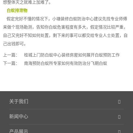
想整体灭之就难上加难了。
白蚁排泄物
假定完好不懂的情况下，小塘装修白蚁防治中心建议先找专业师傅
来做个现场勘测，告知你白蚁危害程度有多大，假定情况比较严重，
自己又完好不知如何处置，剩下来的事可以都交给
专业人士
处置，自
己出钱即可。
上一篇：
桂城上门防白蚁中心装修房屋如何展开白蚁预防工作
下一篇：
南海预防白蚁所专家如何有效防治分飞期白蚁
关于我们
新闻中心
产品展示