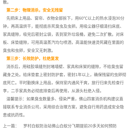
散。
第二步：物理消杀，安全无残留
先把床上用品、窗帘、衣物全部拆下，用60℃以上的
热水浸泡
30分
钟，再高温烘干，能彻底杀死臭虫及虫卵。用吸尘器仔细清扫床底、
家具缝隙，吸完后密封尘袋，丢到室外垃圾桶，避免二次扩散。对床
板、床垫缝隙，可用高温蒸汽均匀喷洒，高温能快速烫死藏在里面的
臭虫和虫卵，安全又无刺激。
第三步：长效防护，杜绝复发
消杀后，用硅胶填缝剂封堵墙壁、家具和床架的缝隙，不给臭虫留
藏身之处。给床垫套上密封防护套，密封1年以上，确保残留的虫卵彻
底死亡。平时勤换床上用品，保持室内
通风干爽
，旅行归来先检查行
李，二手家具务必彻底排查后再使用，从源头杜绝入侵。
温馨提示：如果臭虫数量多、侵染严重，佛山四害消杀机构建议直
接联系专业消杀公司，采用综合治理方案，避免自行用药造成安全隐
患或抗药性。
上一篇：
罗村白蚁防治站佛山白蚁分飞期提前20多天如何预防