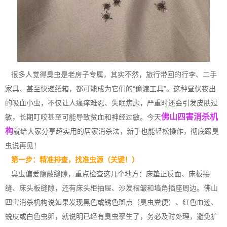
很多人觉得臭虫是老房子专属，其实不然，旅行带回的行李、二手
家具、甚至快递纸箱，都可能成为它们的“偷渡工具”。这种昼伏夜出
的吸血小虫，不仅让人瘙痒难忍、失眠焦虑，严重时还会引发皮肤过
佛山四害消杀机
敏，长期叮咬甚至可能导致贫血和神经过敏。今天
构
就给大家分享超实用的居家消杀法，新手也能轻松操作，彻底跟臭
虫说再见！
第一步：精准排查，找准虫源（关键！）
臭虫
偏爱隐蔽缝隙，重点检查这几个地方：床垫正反面、床板接
缝、床头板缝隙，还有床头柜抽屉、沙发褶皱和墙角插座周边。佛山
四害消杀机构说如果发现黑色或锈色斑点（臭虫粪便）、红色血迹、
蜕皮或白色虫卵，就说明已经有臭虫孳生了，务必及时处理，避免扩